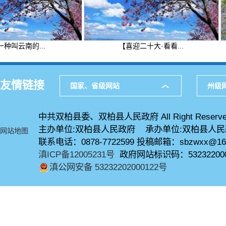
叫云南的...
【喜迎二十大·看看...
友情链接
国家、省级网站
州级
中共双柏县委、双柏县人民政府 All Right Reserve
主办单位:双柏县人民政府 承办单位:双柏县人
网站地图
联系电话：0878-7722599 投稿邮箱：sbzwxx@16
滇ICP备12005231号
政府网站标识码：53232200
滇公网安备 53232202000122号