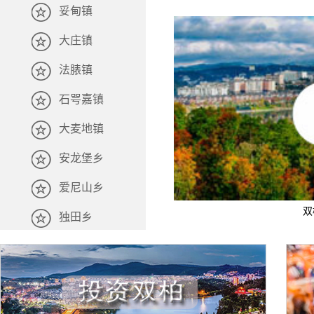
妥甸镇
大庄镇
法脿镇
石咢嘉镇
大麦地镇
安龙堡乡
爱尼山乡
双
独田乡