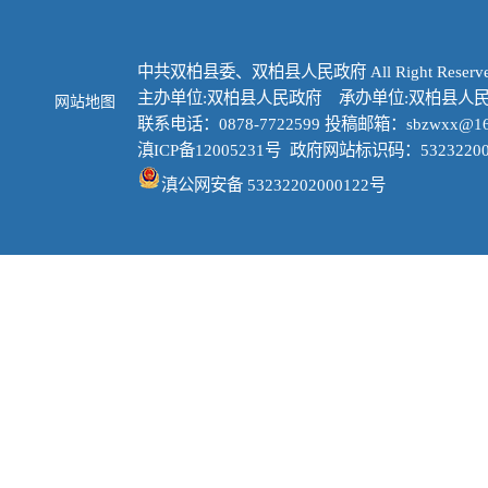
申请
1.
中共双柏县委、双柏县人民政府 All Right Reserve
2.
主办单位:双柏县人民政府 承办单位:双柏县人
网站地图
联系电话：0878-7722599 投稿邮箱：sbzwxx@16
信封左下
滇ICP备12005231号
政府网站标识码：53232200
政编码：67
滇公网安备 53232202000122号
3.
码：0878－
4.
http://ys
0b7504
5.电
息公开申
（二
本机