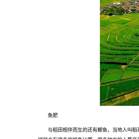
鱼肥
与稻田相伴而生的还有鲫鱼，当地人叫稻