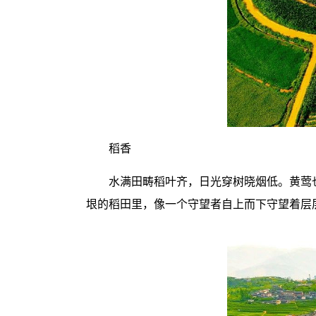
稻香
水满田畴稻叶齐，日光穿树晓烟低。黄莺
垠的稻田里，像一个守望者自上而下守望着层