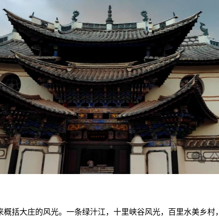
来概括大庄的风光。
一条绿汁江，十里峡谷风光，百里水美乡村