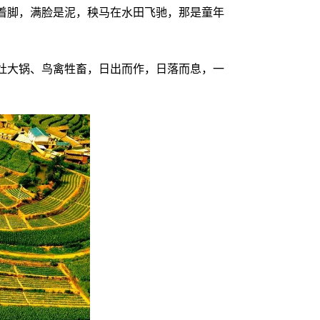
着脚，满脸是泥，秧马在水田飞驰，那是童年
灶大锅、鸟禽牲畜，日出而作，日落而息，一