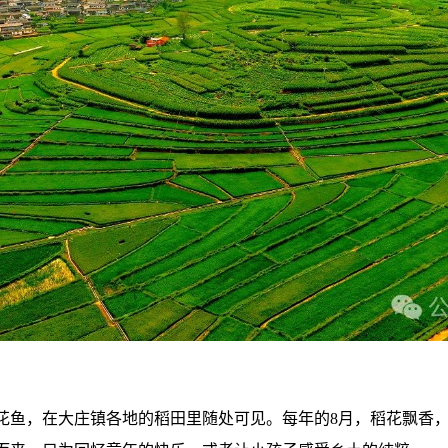
花鱼，在大庄镇各地的稻田里随处可见。每年的8月，稻花飘香