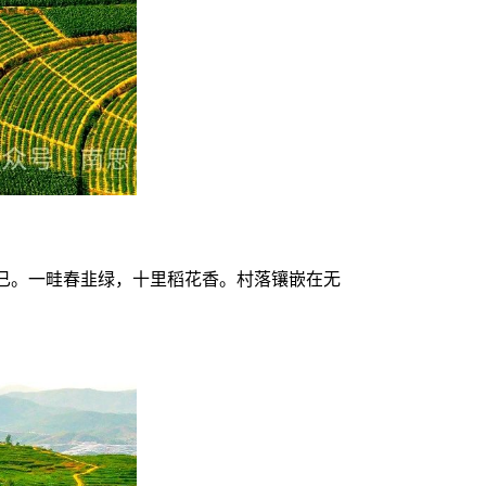
已。一畦春韭绿，十里稻花香。村落镶嵌在无