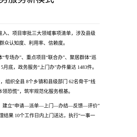
准入、项目审批三大领域事项清单，涉及县级
业群众认知度、利用率、信赖度。
“专场办”、重点项目“联合办”、聚居群体“巡
底，政务服务“上门办”办件量达 1483件。
组织全县 8个乡镇和县级部门 62名骨干“线
“本领恐慌”，筑牢规范化服务根基。
，建立“申请—派单—上门—办结—反馈—评价”
理结果 10个工作日内上门送达，执行“一事一