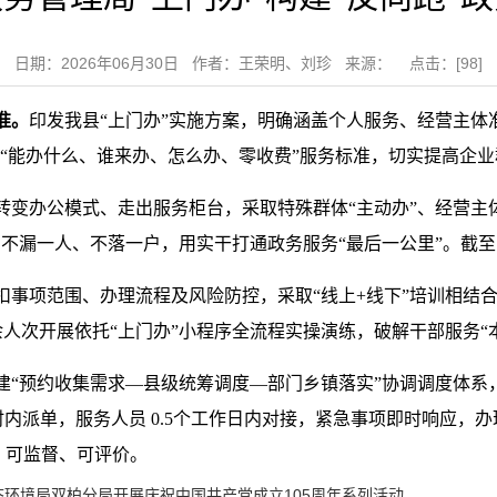
日期：2026年06月30日 作者：王荣明、刘珍 来源： 点击：[
98
]
准。
印发我县“上门办”实施方案，明确涵盖个人服务、经营主体
晰界定“能办什么、谁来办、怎么办、零收费”服务标准，切实提高企
转变办公模式、走出服务柜台，采取特殊群体“主动办”、经营主体
漏一人、不落一户，用实干打通政务服务“最后一公里”。截至 5月
扣事项范围、办理流程及风险防控，采取“线上+线下”培训相结合，
 20余人次开展依托“上门办”小程序全流程实操演练，破解干部服务
建“预约收集需求—县级统筹调度—部门乡镇落实”协调调度体系
时内派单，服务人员 0.5个工作日内对接，紧急事项即时响应，办
、可监督、可评价。
态环境局双柏分局开展庆祝中国共产党成立105周年系列活动