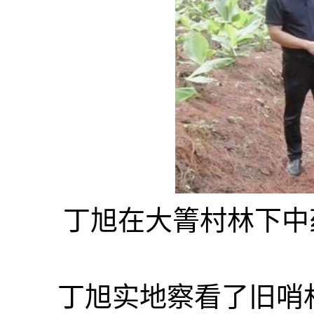
丁旭在大箐村林下中
丁旭实地察看了旧哨