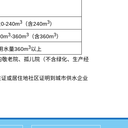
3
3
量
0-240m
（含240m
）
3
3
3
0m
-360m
（含360m
）
3
用水量360m
以上
的敬老院、孤儿院（不含绿化、生产经
住证或居住地社区证明到城市供水企业