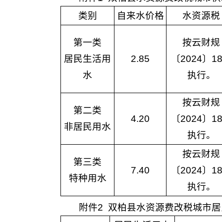
类别
自来水价格
水资源税
第一类
按云财规
居民生活用
2.85
〔2024〕1
水
执行。
按云财规
第二类
4.20
〔2024〕1
非居民用水
执行。
按云财规
第三类
7.40
〔2024〕1
特种用水
执行。
附件2 双柏县水资源费改税城市