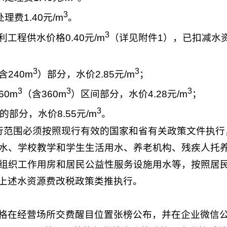
3
理费1.40元/m
。
3
工程供水价格0.40元/m
（详见附件1），已扣减水资源
3
3
含240m
）部分，水价2.85元/m
；
3
3
3
360m
（含360m
）区间部分，水价4.28元/m
；
3
的部分，水价8.55元/m
。
行范围必须按照现行有效的国家和省有关政策文件执行
水、学校教学和学生生活用水、养老机构、残疾人托
组织工作用房和居民公益性服务设施用水等，按照居
上述水资源费改税政策类推执行。
格在经营场所交费醒目位置张榜公布，并在企业微信