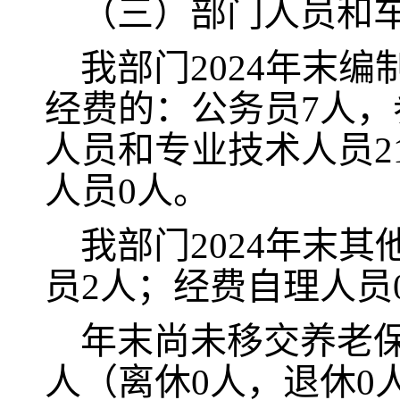
（三）部门人员和
我
部门
2024
年末
编
经费的
：
公务员
7
人，
人员和专业技术人员
2
人员
0
人
。
我
部门
2024
年末
其
员2
人；经费自理人员
年末尚未移交养老
人（离休0人，退休0