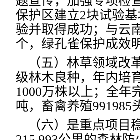
题宣传，加强专项检
保护区建立
2块试验基
验并取得成功
；
与云
个，绿孔雀保护成效
（五）
林草领域改
级
林木良种
，
年内培
1000万株以上；
全年
吨，畜禽养殖
991985
（六）
是重点项目
215.9
93
公里的森林防