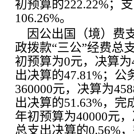
初
预算的
222.22
%
；支
106.26%
。
因公出国（境）费
政拨款
“三公”经费
总
初
预算为
0
元
，决算为
出决算的
47.81
%；公
360000
元
，决算为
458
出决算的
51.63
%
，完
年初
预算为
40000
元
，
总支出决算的
0.56
%
，