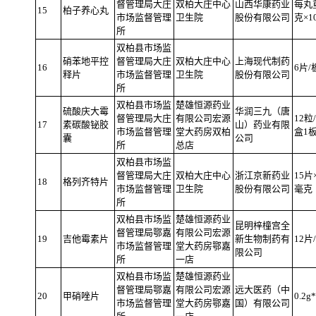
督管理局大庄
双柏大庄中心
山西华康药业
每丸
15
柏子养心丸
市场监督管理
卫生院
股份有限公司
克×1
所
双柏县市场监
硝苯地平控
督管理局大庄
双柏大庄中心
上海现代制药
16
6片/
释片
市场监督管理
卫生院
股份有限公司
所
双柏县市场监
楚雄恒源药业
硫酸庆大霉
华润三九（唐
督管理局大庄
有限公司宏源
12粒
17
素碳酸铋胶
山）药业有限
市场监督管理
堂大药房双柏
盒1
囊
公司
所
总店
双柏县市场监
督管理局大庄
双柏大庄中心
浙江京新药业
15片
18
格列齐特片
市场监督管理
卫生院
股份有限公司
毫克
所
双柏县市场监
楚雄恒源药业
昆明梓橦宫全
督管理局鄂嘉
有限公司宏源
19
吉他霉素片
新生物制药有
12片
市场监督管理
堂大药房
鄂嘉
限公司
所
一店
双柏县市场监
楚雄恒源药业
督管理局鄂嘉
有限公司宏源
远大医药（中
20
甲硝唑片
0.2g
市场监督管理
堂大药房
鄂嘉
国）有限公司