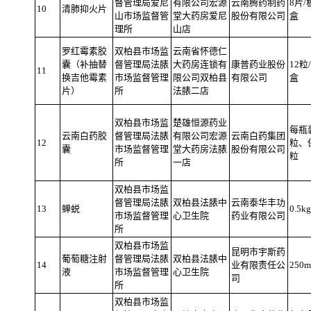
督管理局爱尼
有限公司宏源
云南腾药制药
8片/
10
清肺抑火片
山市场监督管
堂大药房爱尼
股份有限公司
盒
理所
山店
罗红霉素胶
双柏县市场监
云南省怀德仁
囊（补抽替
督管理局法
脿
大药房连锁有
康普药业股份
12粒
11
换吉他霉素
市场监督管理
限公司双柏县
有限公司
盒
片）
所
法
脿
二店
双柏县市场监
楚雄恒源药业
每瓶
云南白药胶
督管理局法
脿
有限公司宏源
云南白药集团
12
粒、
囊
市场监督管理
堂大药房法
脿
股份有限公司
粒
所
一店
双柏县市场监
督管理局法
脿
双柏县法
脿中
云南泰华丰功
13
蝉蜕
0.5k
市场监督管理
心卫生院
药业有限公司
所
双柏县市场监
昆明市宇斯药
葡萄糖注射
督管理局法
脿
双柏县法
脿中
14
业有限责任公
250m
液
市场监督管理
心卫生院
司
所
双柏县市场监