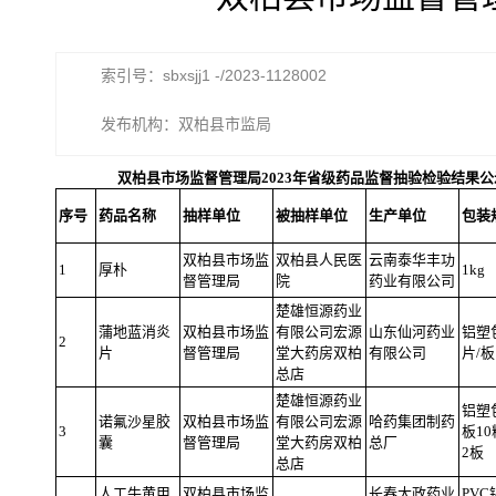
索引号：sbxsjj1 -/2023-1128002
发布机构：双柏县市监局
双柏县市场监督管理局2023年省级药品监督抽验检验结果公
序号
药品名称
抽样单位
被抽样单位
生产单位
包装
双柏县市场监
双柏县人民医
云南泰华丰功
1
厚朴
1kg
督管理局
院
药业有限公司
楚雄恒源药业
蒲地蓝消炎
双柏县市场监
有限公司宏源
山东仙河药业
铝塑
2
片
督管理局
堂大药房双柏
有限公司
片/板
总店
楚雄恒源药业
铝塑
诺氟沙星胶
双柏县市场监
有限公司宏源
哈药集团制药
3
板1
囊
督管理局
堂大药房双柏
总厂
2板
总店
人工牛黄甲
双柏县市场监
长春大政药业
PVC