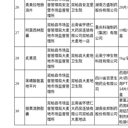
奥美拉唑肠
督管理局安龙
双柏县安龙堡
湖南方盛制药
26
28片
溶片
堡市场监督管
卫生院
股份有限公司
理所
双柏县市场监
云南省怀德仁
重庆科瑞制药
阿莫西林胶
督管理局大麦
大药房连锁有
10粒
27
（集团）有限
囊
地市场监督管
限公司双柏县
盒
公司
理所
大麦地一
店
双柏县市场监
督管理局大麦
双柏县大麦地
云南宁坤生物
28
炙黄芪
1kg/
地市场监督管
卫生院
科技有限公司
理所
药用
双柏县市场监
四川省百草生
片
/
药
苯磺酸氨氯
督管理局大麦
双柏县大麦地
29
物药业有限公
用
PT
地平片
地市场监督管
卫生院
司
14
片
/
理所
盒
聚氯
双柏县市场监
云南省怀德仁
药用
银黄清肺胶
督管理局大麦
大药房连锁有
湖南安邦制药
30
用铝
囊
地市场监督管
限公司双柏县
股份有限公司
制剂
理所
大麦地店
粒装0