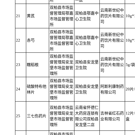
所
一店
双柏县市场监
云南新世纪中
督管理局鄂嘉
双柏县鄂嘉中
21
黄芪
药饮片有限公
10g
市场监督管理
心卫生院
司
所
双柏县市场监
云南新世纪中
督管理局鄂嘉
双柏县鄂嘉中
22
赤芍
药饮片有限公
10g
市场监督管理
心卫生院
司
所
双柏县市场监
云南新世纪中
督管理局安龙
双柏县安龙堡
23
糯稻根
药饮片有限公
5g/袋
堡市场监督管
卫生院
司
理所
双柏县市场监
硫酸特布他
督管理局安龙
双柏县安龙堡
阿斯利康制药
24
20片
林片
堡市场监督管
卫生院
有限公司
理所
双柏县市场监
云南省怀德仁
督管理局安龙
大药房连锁有
吉林省红石药
12片
25
三七伤药片
堡市场监督管
限公司双柏县
业有限公司
盒
理所
安龙堡
二店
双柏县市场监