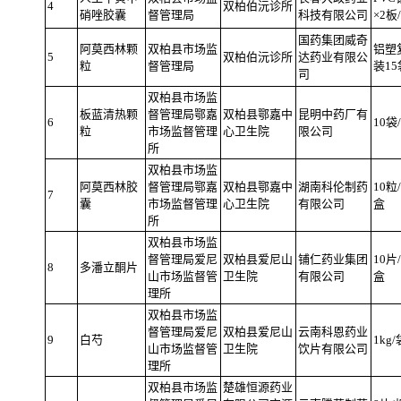
4
双柏伯沅诊所
硝唑胶囊
督管理局
科技有限公司
×2板
国药集团威奇
阿莫西林颗
双柏县市场监
铝塑
5
双柏伯沅诊所
达药业有限公
粒
督管理局
装15
司
双柏县市场监
板蓝清热颗
督管理局鄂嘉
双柏县鄂嘉中
昆明中药厂有
6
10袋
粒
市场监督管理
心卫生院
限公司
所
双柏县市场监
阿莫西林胶
督管理局鄂嘉
双柏县鄂嘉中
湖南科伦制药
10粒
7
囊
市场监督管理
心卫生院
有限公司
盒
所
双柏县市场监
督管理局爱尼
双柏县爱尼山
铺仁药业集团
10片
8
多潘立酮片
山市场监督管
卫生院
有限公司
盒
理所
双柏县市场监
督管理局爱尼
双柏县爱尼山
云南科恩药业
9
白芍
1kg/
山市场监督管
卫生院
饮片有限公司
理所
双柏县市场监
楚雄恒源药业