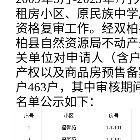
租房小区、原民族中学
资格复审
工作
。
经
双柏
柏县自然资源局不动产
关单位
对申请人
（
含
产权以及商品房预售备
户
4
63
户，其中
审核期
名单公示如下：
序号
小区
房号
1
福馨苑
1-1-101
2
福馨苑
1-1-102