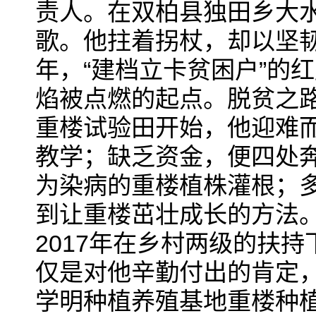
责人。在双柏县独田乡大
歌。他拄着拐杖，却以坚韧
年，“建档立卡贫困户”的
焰被点燃的起点。脱贫之
重楼试验田开始，他迎难
教学；缺乏资金，便四处
为染病的重楼植株灌根；
到让重楼茁壮成长的方法
2017年在乡村两级的扶
仅是对他辛勤付出的肯定
学明种植养殖基地重楼种植