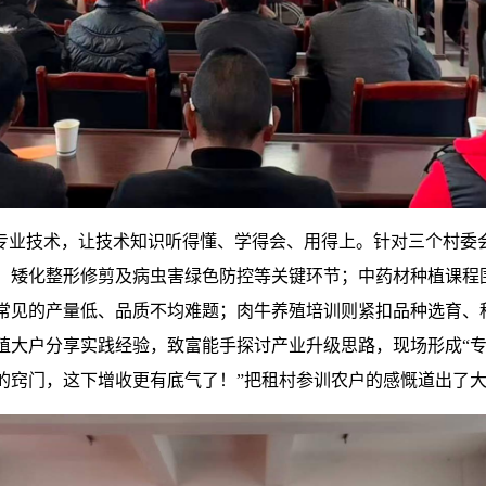
解专业技术，让技术知识听得懂、学得会、用得上。针对三个村委
、矮化整形修剪及病虫害绿色防控等关键环节；中药材种植课程
常见的产量低、品质不均难题；肉牛养殖培训则紧扣品种选育、
殖大户分享实践经验，致富能手探讨产业升级思路，现场形成“专
的窍门，这下增收更有底气了！”把租村参训农户的感慨道出了