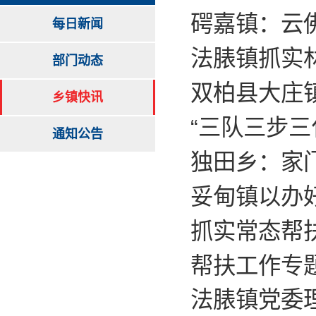
𥔲嘉镇：云
每日新闻
法脿镇抓实
部门动态
双柏县大庄
乡镇快讯
“三队三步三
通知公告
​独田乡：家
妥甸镇以办
抓实常态帮扶
帮扶工作专
法脿镇党委