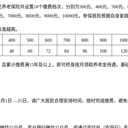
老保险共设置18个缴费档次，分别为300元、400元、500元、600元
6000元、7000元、8000元、9000元、10000元，参保居民根
标准越高。
400
500
600
700
800
900
100
40
60
72
84
96
108
120
岁、且累计缴费满15年及以上，即可终身按月领取养老金待遇，
全月、12月1日 —25日，请广大居民合理安排时间，按时完成缴费
）
”微信公众号、农业银行微信公众号，或通过农信社（农商行）手机