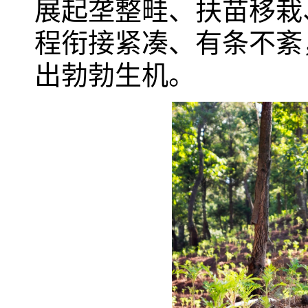
展起垄整畦、扶苗移栽
程衔接紧凑、有条不紊
出勃勃生机。